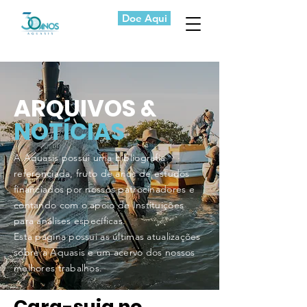
Doe Aqui
ARQUIVOS &
NOTÍCIAS
A Aquasis possui uma bibliografia
referenciada, fruto de anos de estudos
financiados por nossos patrocinadores e
contando com o apoio de Instituições
para análises específicas.
Esta página possui as últimas atualizações
sobre a Aquasis e um acervo dos nossos
melhores trabalhos.
Cara-suja no