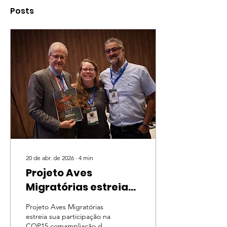
Posts
20 de abr. de 2026
∙
4
min
Projeto Aves
Migratórias estreia
sua participação na
Projeto Aves Migratórias
COP15
estreia sua participação na
COP15 comampliação de