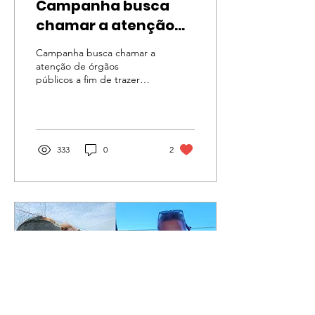
Campanha busca
chamar a atenção
de órgãos públicos a
Campanha busca chamar a
fim de trazer peixe-
atenção de órgãos
públicos a fim de trazer
boi de volta ao Brasil
peixe-boi de volta ao Brasil
333
0
2