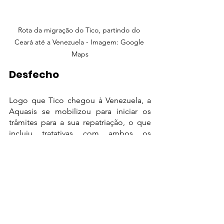
Rota da migração do Tico, partindo do 
Ceará até a Venezuela - Imagem: Google 
Maps
Desfecho
Logo que Tico chegou à Venezuela, a 
Aquasis se mobilizou para iniciar os 
trâmites para a sua repatriação, o que 
incluiu tratativas com ambos os 
governos. Especialistas em mamíferos 
aquáticos do ICMBio, órgão ligado ao 
Ministério do Meio Ambiente, 
solicitaram uma consulta a especialistas 
internacionais em sirênios para auxiliar 
na tomada de decisão sobre o destino 
de Tico. 