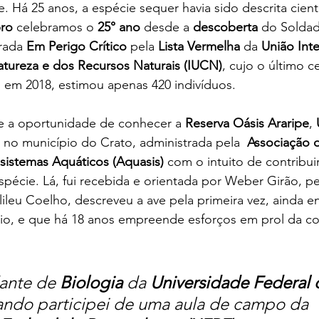
e. Há 25 anos, a espécie sequer havia sido descrita cient
ro
 celebramos o 
25° ano
 desde a 
descoberta
 do Solda
rada
 Em Perigo Crítico 
pela 
Lista Vermelha 
da
 União Int
tureza e dos Recursos Naturais (IUCN)
, cujo o último c
 em 2018, estimou apenas 420 indivíduos.
ve a oportunidade de conhecer a 
Reserva Oásis Araripe
, 
a no município do Crato, administrada pela  
Associação d
sistemas Aquáticos (Aquasis)
 com o intuito de contribuir
pécie. Lá, fui recebida e orientada por Weber Girão, p
alileu Coelho, descreveu a ave pela primeira vez, ainda 
ário, e que há 18 anos empreende esforços em prol da c
ante de 
Biologia
 da
 Universidade Federal 
uando participei de uma aula de campo da 