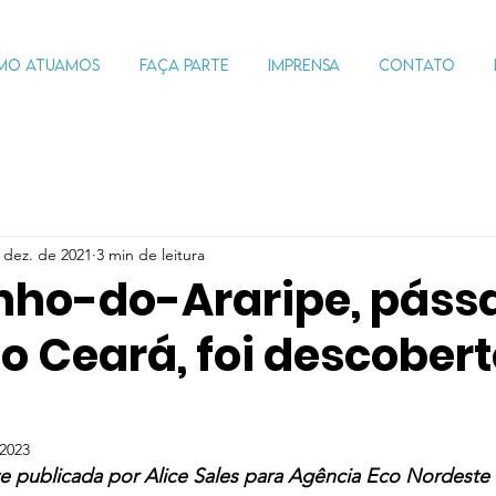
MO ATUAMOS
FAÇA PARTE
IMPRENSA
CONTATO
 dez. de 2021
3 min de leitura
nho-do-Araripe, páss
o Ceará, foi descober
 2023
te publicada por Alice Sales para Agência Eco Nordeste