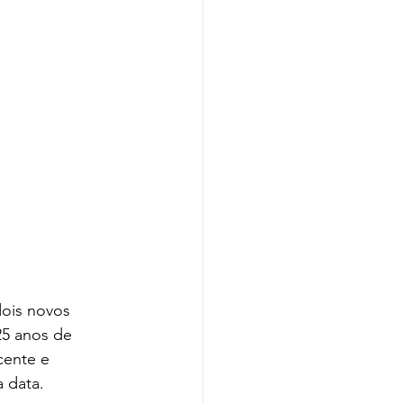
ois novos 
5 anos de 
cente e 
 data. 