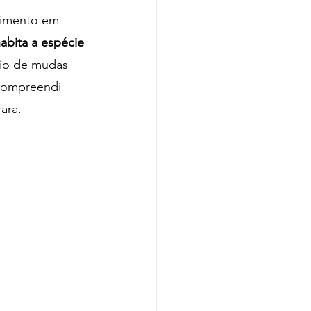
timento em 
abita a espécie
tio de mudas 
 compreendi 
ara.