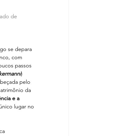
çado de 
ogo se depara 
anco, com 
poucos passos 
okermanni
) 
abeçada pelo 
atrimônio da 
ncia e a 
único lugar no 
ca 