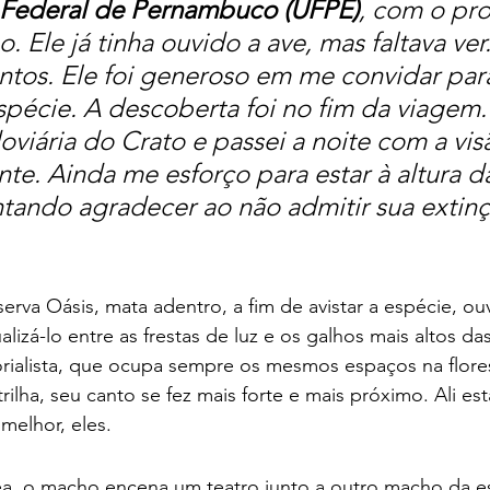
 Federal de Pernambuco (UFPE)
, com o pro
. Ele já tinha ouvido a ave, mas faltava ver
untos. Ele foi generoso em me convidar par
spécie. A descoberta foi no fim da viagem.
oviária do Crato e passei a noite com a vis
te. Ainda me esforço para estar à altura d
ando agradecer ao não admitir sua extinç
serva Oásis, mata adentro, a fim de avistar a espécie, ou
izá-lo entre as frestas de luz e os galhos mais altos das
orialista, que ocupa sempre os mesmos espaços na flore
ilha, seu canto se fez mais forte e mais próximo. Ali est
elhor, eles. 
mea, o macho encena um teatro junto a outro macho da e