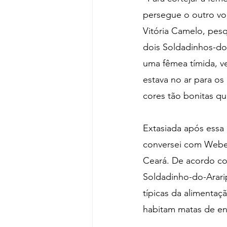
persegue o outro vo
Vitória Camelo, pesq
dois Soldadinhos-do-
uma fêmea tímida, v
estava no ar para os
cores tão bonitas q
Extasiada após essa 
conversei com Weber
Ceará. De acordo co
Soldadinho-do-Ararip
típicas da alimentaç
habitam matas de en