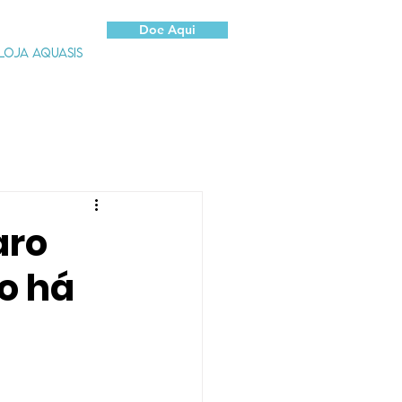
Doe Aqui
LOJA AQUASIS
aro
to há