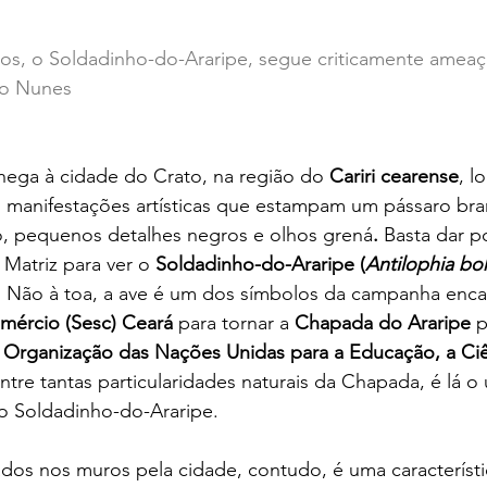
os, o Soldadinho-do-Araripe, segue criticamente amea
io Nunes
ega à cidade do Crato, na região do 
Cariri cearense
, l
s manifestações artísticas que estampam um pássaro br
o, pequenos detalhes negros e olhos grená
.
 Basta dar 
 Matriz para ver o 
Soldadinho-do-Araripe (
Antilophia b
 Não à toa, a ave é um dos símbolos da campanha enc
omércio (Sesc) Ceará
 para tornar a 
Chapada do Araripe 
p
 
Organização das Nações Unidas para a Educação, a Ciê
ntre tantas particularidades naturais da Chapada, é lá o 
o Soldadinho-do-Araripe.
dos nos muros pela cidade, contudo, é uma característi