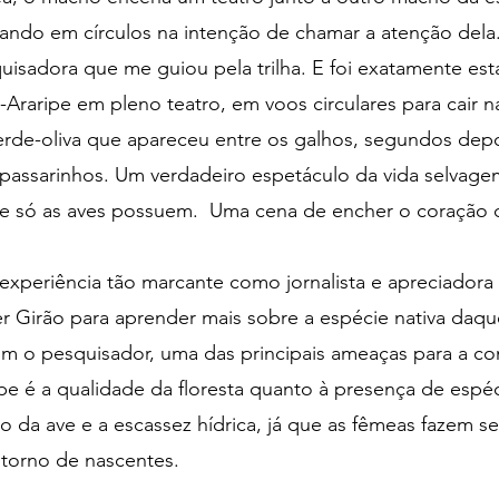
ando em círculos na intenção de chamar a atenção dela.
uisadora que me guiou pela trilha. E foi exatamente esta
Araripe em pleno teatro, em voos circulares para cair n
erde-oliva que apareceu entre os galhos, segundos dep
 passarinhos. Um verdadeiro espetáculo da vida selvage
ue só as aves possuem.  Uma cena de encher o coração d
experiência tão marcante como jornalista e apreciadora 
 Girão para aprender mais sobre a espécie nativa daq
m o pesquisador, uma das principais ameaças para a co
e é a qualidade da floresta quanto à presença de espéc
ão da ave e a escassez hídrica, já que as fêmeas fazem s
torno de nascentes.