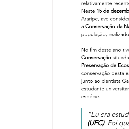
relativamente recent
Neste 
15 de dezemb
Araripe, ave conside
a Conservação da Na
população, realizado
No fim deste ano ti
Conservação
 situad
Preservação de Ecos
conservação desta es
junto ao cientista G
estudante universit
espécie. 
“Eu era estud
(UFC)
. Foi q