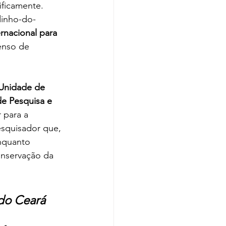
ificamente. 
dinho-do-
ernacional para 
enso de 
Unidade de 
e Pesquisa e 
 para a 
esquisador que, 
enquanto 
onservação da 
do Ceará 