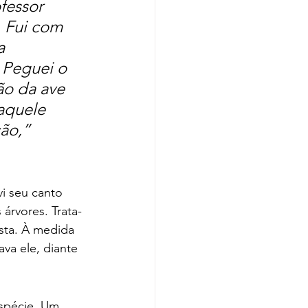
fessor 
. Fui com 
a 
 Peguei o 
ão da ave 
aquele 
ão,” 
vi seu canto 
 árvores. Trata-
sta. À medida 
ava ele, diante 
spécie. Um 