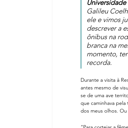
Universidade
Galileu Coelho
ele e vimos j
descrever a e
ônibus na rod
branca na men
momento, tent
recorda.
Durante a visita à Re
antes mesmo de visual
se de uma ave territ
que caminhava pela tr
dos meus olhos. Ou m
“Para cortejar a fê