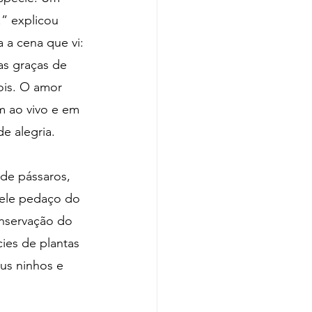
” explicou 
 a cena que vi: 
as graças de 
ois. O amor 
m ao vivo e em 
e alegria.
de pássaros,  
uele pedaço do 
nservação do 
ies de plantas 
eus ninhos e 