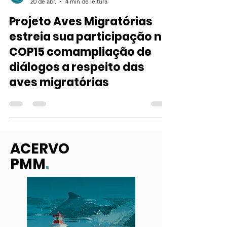
Ong Aquasis
20 de abr.
4 min de leitura
Projeto Aves Migratórias
estreia sua participação na
COP15 comampliação de
diálogos a respeito das
aves migratórias
ACERVO
PMM
.