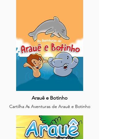
Pesca Responsável
Arauê e Botinho
Cartilha As Aventuras de Arauê e Botinho