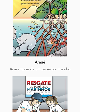
Arauê
As aventuras de um peixe-boi marinho