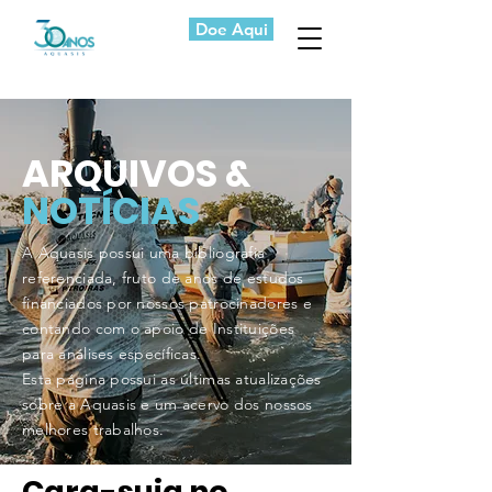
Doe Aqui
ARQUIVOS &
NOTÍCIAS
A Aquasis possui uma bibliografia
referenciada, fruto de anos de estudos
financiados por nossos patrocinadores e
contando com o apoio de Instituições
para análises específicas.
Esta página possui as últimas atualizações
sobre a Aquasis e um acervo dos nossos
melhores trabalhos.
Cara-suja no