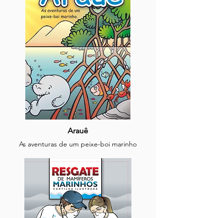
Arauê
As aventuras de um peixe-boi marinho