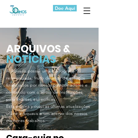
Doe Aqui
ARQUIVOS &
NOTÍCIAS
A Aquasis possui uma bibliografia
referenciada, fruto de anos de estudos
financiados por nossos patrocinadores e
contando com o apoio de Instituições
para análises específicas.
Esta página possui as últimas atualizações
sobre a Aquasis e um acervo dos nossos
melhores trabalhos.
Cara-suja no